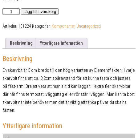
Skarvbit
Lägg till i varukorg
Hög
mängd
Artikelnr:
101224
Kategorier:
Komponenter
,
Uncategorized
Beskrivning
Ytterligare information
Beskrivning
En skarvbit är 5 cm bredd till den hög varianten av Elementfläkten. I varje
skarvbit finns ett ca. 3,2cm spåravstånd för att kunna fästa och justera
på fäst-arm. Bra att veta att man alltid kan lägga till extra fler skarvbitar
där när finns termostat, vägguttag eller rör står i väggen. Man kan ta bort
skarvbit när inte behöver men det är viktig att tänka på var du ska ha
fästen.
Ytterligare information