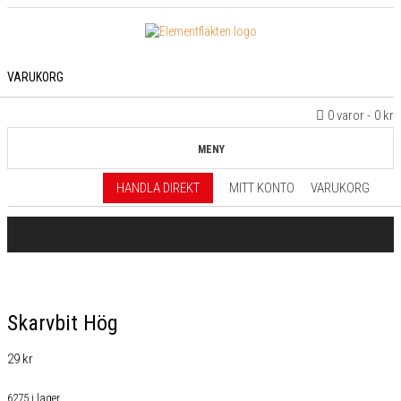
VARUKORG
0 varor
0 kr
MENY
HANDLA DIREKT
MITT KONTO
VARUKORG
Skarvbit Hög
29
kr
6275 i lager