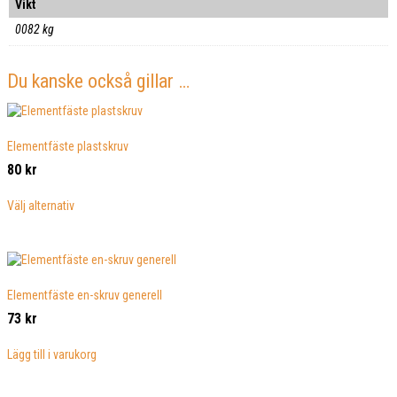
Vikt
0082 kg
Du kanske också gillar …
Elementfäste plastskruv
80
kr
Den
Välj alternativ
här
produkten
har
flera
varianter.
De
Elementfäste en-skruv generell
olika
73
kr
alternativen
kan
Lägg till i varukorg
väljas
på
produktsidan