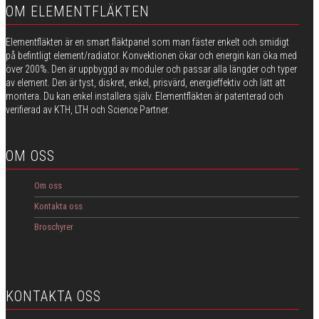
OM ELEMENTFLÄKTEN
Elementfläkten är en smart fläktpanel som man fäster enkelt och smidigt
på befintligt element/radiator. Konvektionen ökar och energin kan öka med
över 200%. Den är uppbyggd av moduler och passar alla längder och typer
av element. Den är tyst, diskret, enkel, prisvärd, energieffektiv och lätt att
montera. Du kan enkel installera själv. Elementfläkten är patenterad och
verifierad av KTH, LTH och Science Partner.
OM OSS
Om oss
Kontakta oss
Broschyrer
KONTAKTA OSS