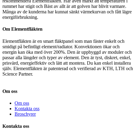
rekommendera Elementfläkten. Har även märkt att temperaturen i
rummet har stigit och Bäst av allt är att golven har blivit varmare.
Många av de kunderna har kunnat sänkt värmekurvan och fått lägre
energiförbrukning.
Om Elementfläkten
Elementfläkten är en smart fläktpanel som man fäster enkelt och
smidigt på befintligt element/radiator. Konvektionen ökar och
energin kan öka med över 200%. Den är uppbyggd av moduler och
passar alla längder och typer av element. Den är tyst, diskret, enkel,
prisvärd, energieffektiv och lätt att montera. Du kan enkel installera
själv. Elementfläkten är patenterad och verifierad av KTH, LTH och
Science Partner.
Om oss
Om oss
Kontakta oss
Broschyrer
Kontakta oss