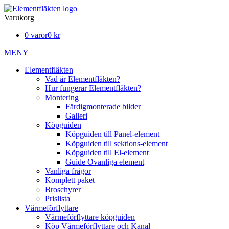
Varukorg
0 varor
0 kr
MENY
Elementfläkten
Vad är Elementfläkten?
Hur fungerar Elementfläkten?
Montering
Färdigmonterade bilder
Galleri
Köpguiden
Köpguiden till Panel-element
Köpguiden till sektions-element
Köpguiden till El-element
Guide Ovanliga element
Vanliga frågor
Komplett paket
Broschyrer
Prislista
Värmeförflyttare
Värmeförflyttare köpguiden
Köp Värmeförflyttare och Kanal