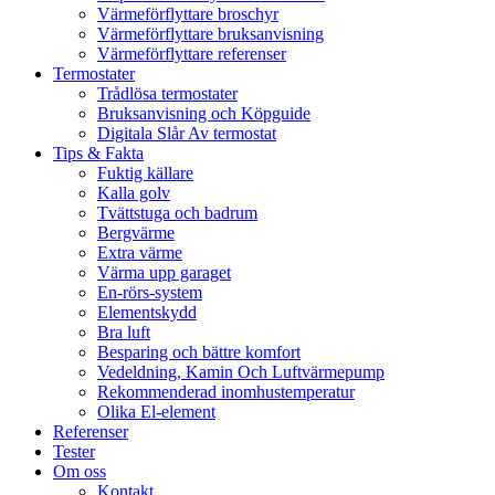
Värmeförflyttare broschyr
Värmeförflyttare bruksanvisning
Värmeförflyttare referenser
Termostater
Trådlösa termostater
Bruksanvisning och Köpguide
Digitala Slår Av termostat
Tips & Fakta
Fuktig källare
Kalla golv
Tvättstuga och badrum
Bergvärme
Extra värme
Värma upp garaget
En-rörs-system
Elementskydd
Bra luft
Besparing och bättre komfort
Vedeldning, Kamin Och Luftvärmepump
Rekommenderad inomhustemperatur
Olika El-element
Referenser
Tester
Om oss
Kontakt