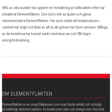
99% av våra kunder har upplevt en förbättring av luftkvalitén efter har
installerat Elementfläkten. Den störs inte av ljudet och gärna
rekommendera Elementfläkten. Har även märkt att temperaturen i
rummet har stigit och Bäst av allt är att golven har blivit varmare. Många
av de kunderna har kunnat sänkt värmekurvan och fått lägre
energiförbrukning.
OM ELEMENTFLÄKTEN
Elementfläkten är en smart fläktpanel som man fäster enkelt och smidigt
på befintligt element/radiator. Konvektionen ökar och energin kan öka med