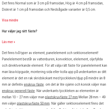
Det finns Normal som är 3 cm på framsidan, Hög är 4 cm på framsidan,
Diskret är 1 cm på framsidan och Nedsågade varianter är 0,5 cm.
Visa mindre
Hur väljer jag rätt fäste?
Läs mer »
Det finns två typer av element, panelelement och sektionselement!
Panelelement består av vattenburen, konvektion, elelement, oljefyllda
och direktverkande element. För att välja rätt fäste för panelelement kan
man läsa köpguide, montering sida eller kolla upp på underkanten av ditt
element är det en rak skridskokant med tjockleken/djup på mindre än 8
mm är definitiv
enskruv fäste
. om det är lite ojämn och konisk väljer man
enskruv generell fäste
. När underkants tjockleken av elementen är
mellan 10 – 27 mm väljer man
plastskruvfäste 27 mm
Mellan 28 mm – 49
mm väljer
plastskruvfäste 50 mm
. När gäller sektionselement finns det