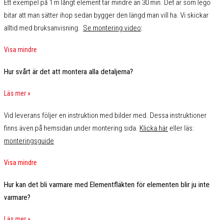
Ett exempel på 1 m långt element tar mindre än 30 min. Det är som lego
bitar att man sätter ihop sedan bygger den längd man vill ha. Vi skickar
alltid med bruksanvisning.
Se montering video
:
Visa mindre
Hur svårt är det att montera alla detaljerna?
Läs mer »
Vid leverans följer en instruktion med bilder med. Dessa instruktioner
finns även på hemsidan under montering sida.
Klicka här
eller läs:
monteringsguide
Visa mindre
Hur kan det bli varmare med Elementfläkten för elementen blir ju inte
varmare?
Läs mer »