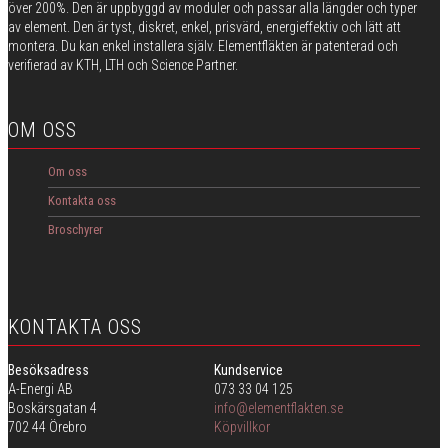
över 200%. Den är uppbyggd av moduler och passar alla längder och typer
av element. Den är tyst, diskret, enkel, prisvärd, energieffektiv och lätt att
montera. Du kan enkel installera själv. Elementfläkten är patenterad och
verifierad av KTH, LTH och Science Partner.
OM OSS
Om oss
Kontakta oss
Broschyrer
KONTAKTA OSS
Besöksadress
Kundservice
A-Energi AB
073 33 04 125
Boskärsgatan 4
info@elementflakten.se
702 44 Örebro
Köpvillkor