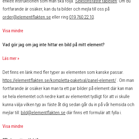
enkelt instruktionen som man ska följa.
Sektionsfäste tabellen
:
Om du
fortfarande är osäker, kan du ta bilder och mejla till oss på
order@elementflakten.se
eller ring
019 760 22 10
.
Visa mindre
Vad gör jag om jag inte hittar en bild på mitt element?
Läs mer »
Det finns en länk med fler typer av elementen som kanske passar.
https://elementflakten.se/kompletta-paketval/panel-element/
. Om man
fortfarande är osäker kan man ta ett par bilder på element där kan man
se hela elementet och nedre kant av elementet tydligt för att vi skulle
kunna välja vilken typ av fäste åt dig sedan går du in på vår hemsida och
mejlar till:
bild@elementflakten.se
där finns ett formulär att fylla i.
Visa mindre