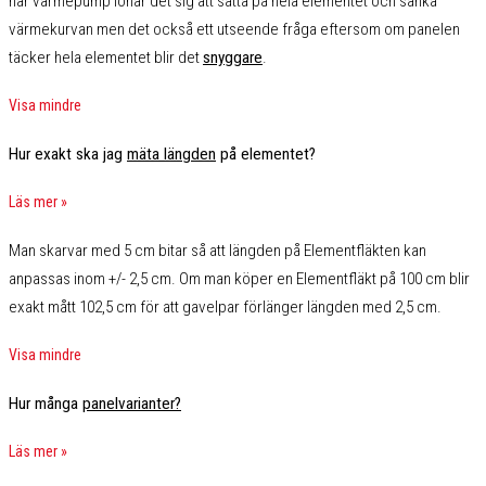
har värmepump lönar det sig att sätta på hela elementet och sänka
värmekurvan men det också ett utseende fråga eftersom om panelen
täcker hela elementet blir det
snyggare
.
Visa mindre
Hur exakt ska jag
mäta längden
på elementet?
Läs mer »
Man skarvar med 5 cm bitar så att längden på Elementfläkten kan
anpassas inom +/- 2,5 cm. Om man köper en Elementfläkt på 100 cm blir
exakt mått 102,5 cm för att gavelpar förlänger längden med 2,5 cm.
Visa mindre
Hur många
panelvarianter?
Läs mer »