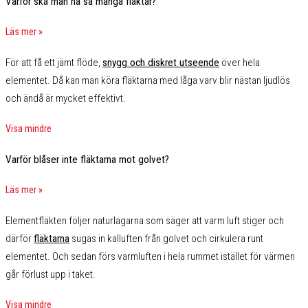
Varför ska man ha så många fläktar?
Läs mer »
För att få ett jämt flöde,
snygg och diskret utseende
över hela
elementet. Då kan man köra fläktarna med låga varv blir nästan ljudlös
och ändå är mycket effektivt.
Visa mindre
Varför blåser inte fläktarna mot golvet?
Läs mer »
Elementfläkten följer naturlagarna som säger att varm luft stiger och
därför
fläktarna
sugas in kalluften från golvet och cirkulera runt
elementet. Och sedan förs varmluften i hela rummet istället för värmen
går förlust upp i taket.
Visa mindre