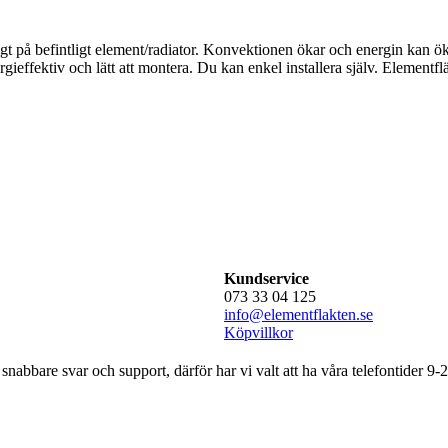
digt på befintligt element/radiator. Konvektionen ökar och energin ka
nergieffektiv och lätt att montera. Du kan enkel installera själv. Elemen
Kundservice
073 33 04 125
info@elementflakten.se
Köpvillkor
 snabbare svar och support, därför har vi valt att ha våra telefontider 9-