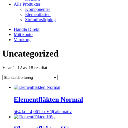
Alla Produkter
Komponenter
Elementfästen
Strömförsörjning
Handla Direkt
Mitt konto
Varukorg
Uncategorized
Visar 1–12 av 18 resultat
Elementfläkten Normal
Prisintervall:
Den
564
kr
–
4,061
kr
Välj alternativ
564 kr
här
till
produkten
4,061 kr
har