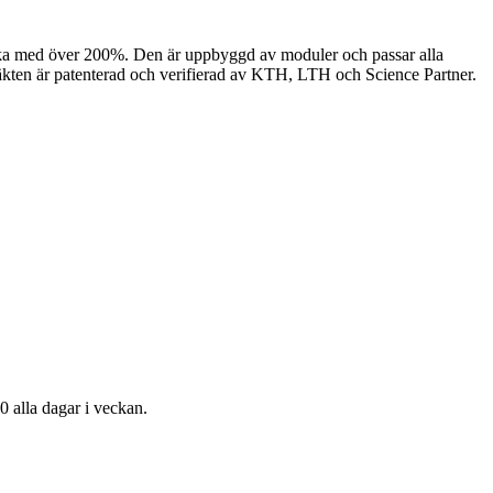
n öka med över 200%. Den är uppbyggd av moduler och passar alla
tfläkten är patenterad och verifierad av KTH, LTH och Science Partner.
20 alla dagar i veckan.