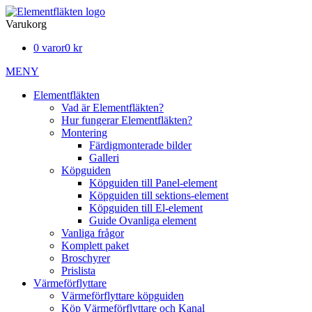
Varukorg
0 varor
0 kr
MENY
Elementfläkten
Vad är Elementfläkten?
Hur fungerar Elementfläkten?
Montering
Färdigmonterade bilder
Galleri
Köpguiden
Köpguiden till Panel-element
Köpguiden till sektions-element
Köpguiden till El-element
Guide Ovanliga element
Vanliga frågor
Komplett paket
Broschyrer
Prislista
Värmeförflyttare
Värmeförflyttare köpguiden
Köp Värmeförflyttare och Kanal