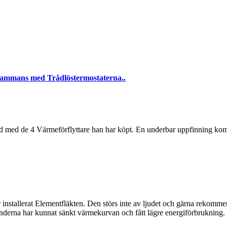
llsammans med Trådlöstermostaterna..
jd med de 4 Värmeförflyttare han har köpt. En underbar uppfinning ko
ar installerat Elementfläkten. Den störs inte av ljudet och gärna rekom
kunderna har kunnat sänkt värmekurvan och fått lägre energiförbrukning.