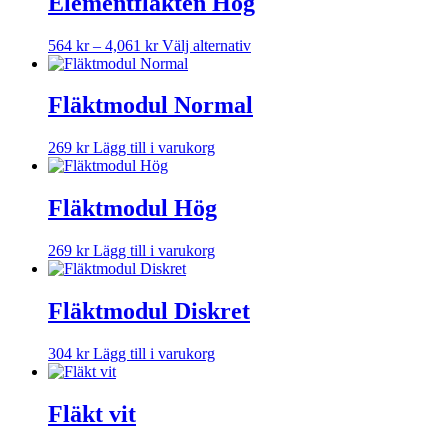
Elementfläkten Hög
flera
varianter.
Prisintervall:
Den
564
kr
–
4,061
kr
Välj alternativ
De
564 kr
här
olika
till
produkten
alternativen
4,061 kr
har
Fläktmodul Normal
kan
flera
väljas
varianter.
på
269
kr
Lägg till i varukorg
De
produktsidan
olika
alternativen
Fläktmodul Hög
kan
väljas
på
269
kr
Lägg till i varukorg
produktsidan
Fläktmodul Diskret
304
kr
Lägg till i varukorg
Fläkt vit