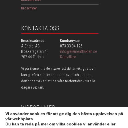
Broschyrer
KONTAKTA OSS
Besöksadress
Kundservice
A-Energi AB
073 33 04 125
Boskärsgatan 4
info@elementflakten.se
702 44 Örebro
Köpvillkor
Vi på Elementfläkten tycker att det är viktigt att vi
kan ge våra kunder snabbare svar och support,
därför har vi valt att ha våra telefontider 9-20 alla
dagar i veckan.
VIDEOFILMER
Vi använder cookies för att ge dig den bästa upplevelsen på
vår webbplats.
SE VÅRA FILMER HÄR
Du kan ta reda på mer om vilka cookies vi använder eller