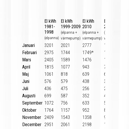
El kWh
El kWh
El kWh
El KWh
1981-
1999-2009
2010
2011
1998
(elpanna +
(elpanna +
(elpanna +
(elpanna)
värmepump)
värmepump)
värmepump)
Januari
3201
2021
2777
1598
Februari
2975
1744
1749*
1653
Mars
2405
1589
1476
1270
April
1815
1077
943
745
Maj
1061
818
639
628
Juni
576
579
438
300
Juli
436
475
256
287
Augusti
699
587
352
433
September
1072
756
633
521
Oktober
1764
1157
952
865
November
2409
1543
1358
986
December
2951
2061
2198
1353