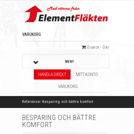
VARUKORG
0 varor
0 kr
MENY
HANDLA DIREKT
MITT KONTO
VARUKORG
Referenser
Besparing och bättre komfort
BESPARING OCH BÄTTRE
KOMFORT