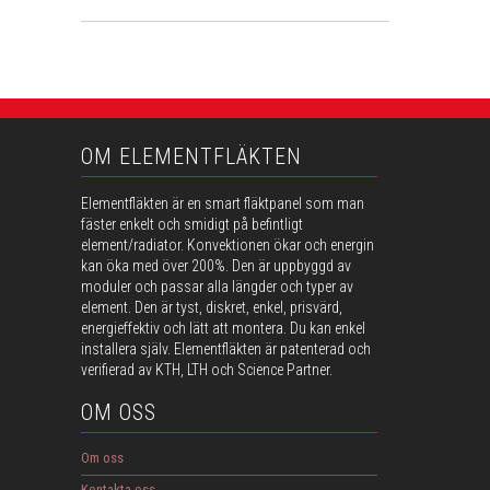
OM ELEMENTFLÄKTEN
Elementfläkten är en smart fläktpanel som man
fäster enkelt och smidigt på befintligt
element/radiator. Konvektionen ökar och energin
kan öka med över 200%. Den är uppbyggd av
moduler och passar alla längder och typer av
element. Den är tyst, diskret, enkel, prisvärd,
energieffektiv och lätt att montera. Du kan enkel
installera själv. Elementfläkten är patenterad och
verifierad av KTH, LTH och Science Partner.
OM OSS
Om oss
Kontakta oss