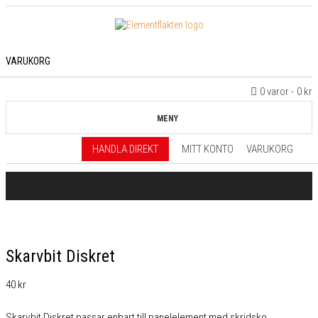
VARUKORG
0 varor
0 kr
MENY
HANDLA DIREKT
MITT KONTO
VARUKORG
Skarvbit Diskret
40
kr
Skarvbit Diskret passar enbart till panelelement med skridsko