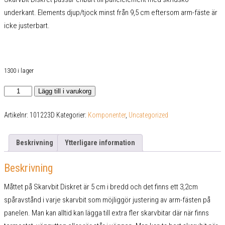
underkant. Elements djup/tjock minst från 9,5 cm eftersom arm-fäste är
icke justerbart.
1300 i lager
Skarvbit
Lägg till i varukorg
Diskret
mängd
Artikelnr:
101223D
Kategorier:
Komponenter
,
Uncategorized
Beskrivning
Ytterligare information
Beskrivning
Måttet på Skarvbit Diskret är 5 cm i bredd och det finns ett 3,2cm
spåravstånd i varje skarvbit som möjliggör justering av arm-fästen på
panelen. Man kan alltid kan lägga till extra fler skarvbitar där när finns