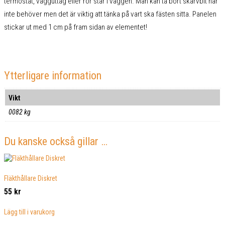
termostat, vägguttag eller rör står i väggen. Man kan ta bort skarvbit när
inte behöver men det är viktig att tänka på vart ska fästen sitta. Panelen
stickar ut med 1 cm på fram sidan av elementet!
Ytterligare information
Vikt
0082 kg
Du kanske också gillar …
Fläkthållare Diskret
55
kr
Lägg till i varukorg