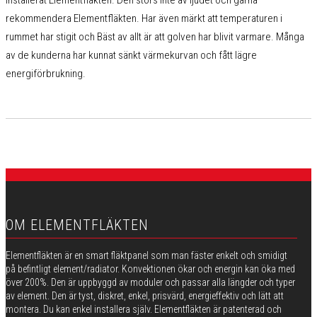
installerat Elementfläkten. Den störs inte av ljudet och gärna
rekommendera Elementfläkten. Har även märkt att temperaturen i
rummet har stigit och Bäst av allt är att golven har blivit varmare. Många
av de kunderna har kunnat sänkt värmekurvan och fått lägre
energiförbrukning.
OM ELEMENTFLÄKTEN
Elementfläkten är en smart fläktpanel som man fäster enkelt och smidigt
på befintligt element/radiator. Konvektionen ökar och energin kan öka med
över 200%. Den är uppbyggd av moduler och passar alla längder och typer
av element. Den är tyst, diskret, enkel, prisvärd, energieffektiv och lätt att
montera. Du kan enkel installera själv. Elementfläkten är patenterad och