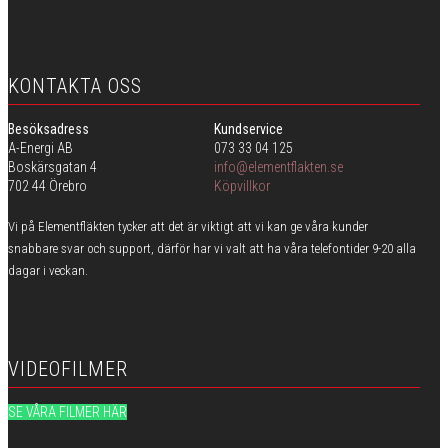
KONTAKTA OSS
Besöksadress
Kundservice
A-Energi AB
073 33 04 125
Boskärsgatan 4
info@elementflakten.se
702 44 Örebro
Köpvillkor
Vi på Elementfläkten tycker att det är viktigt att vi kan ge våra kunder
snabbare svar och support, därför har vi valt att ha våra telefontider 9-20 alla
dagar i veckan.
VIDEOFILMER
SE VÅRA FILMER HÄR