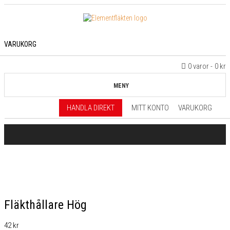
VARUKORG
0 varor
0 kr
MENY
HANDLA DIREKT
MITT KONTO
VARUKORG
Fläkthållare Hög
42
kr