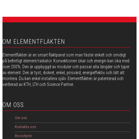
OM ELEMENTFLÄKTEN
Elementfläkten är en smart fläktpanel som man fäster enkelt och smidigt
på befintligt element/radiator. Konvektionen ökar och energin kan öka med
över 200%. Den är uppbyggd av moduler och passar alla längder och typer
av element. Den är tyst, diskret, enkel, prisvärd, energieffektiv och lätt att
montera. Du kan enkel installera själv. Elementfläkten är patenterad och
verifierad av KTH, LTH och Science Partner.
OM OSS
Om oss
Kontakta oss
Broschyrer