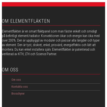
OM ELEMENTFLÄKTEN
Elementfläkten är en smart fläktpanel som man fäster enkelt och smidigt
på befintligt element/radiator. Konvektionen ökar och energin kan öka med
över 200%. Den är uppbyggd av moduler och passar alla längder och typer
av element. Den är tyst, diskret, enkel, prisvärd, energieffektiv och lätt att
montera. Du kan enkel installera själv. Elementfläkten är patenterad och
verifierad av KTH, LTH och Science Partner.
OM OSS
Om oss
Kontakta oss
Broschyrer