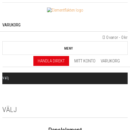
VARUKORG
0 varor
0 kr
MENY
HANDLA DIREKT
MITT KONTO
VARUKORG
Välj
VÄLJ