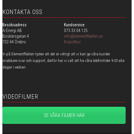
KONTAKTA OSS
Besöksadress
Kundservice
A-Energi AB
073 33 04 125
Boskärsgatan 4
info@elementflakten.se
702 44 Örebro
Köpvillkor
Vi på Elementfläkten tycker att det är viktigt att vi kan ge våra kunder
snabbare svar och support, därför har vi valt att ha våra telefontider 9-20 alla
dagar i veckan.
VIDEOFILMER
SE VÅRA FILMER HÄR