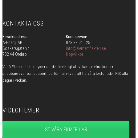
KONTAKTA OSS
Besöksadress
Kundservice
A-Energi AB
073 33 04 125
Boskärsgatan 4
info@elementflakten.se
702 44 Örebro
Köpvillkor
Vi på Elementfläkten tycker att det är viktigt att vi kan ge våra kunder
snabbare svar och support, därför har vi valt att ha våra telefontider 9-20 alla
dagar i veckan.
VIDEOFILMER
SE VÅRA FILMER HÄR