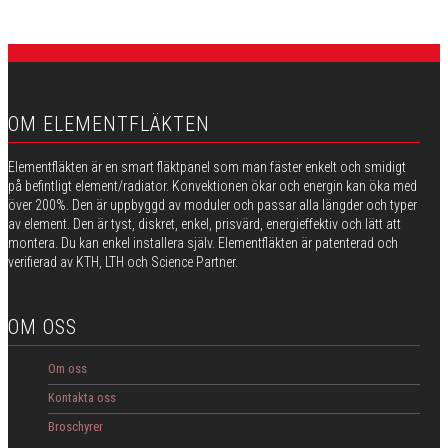
OM ELEMENTFLÄKTEN
Elementfläkten är en smart fläktpanel som man fäster enkelt och smidigt
på befintligt element/radiator. Konvektionen ökar och energin kan öka med
över 200%. Den är uppbyggd av moduler och passar alla längder och typer
av element. Den är tyst, diskret, enkel, prisvärd, energieffektiv och lätt att
montera. Du kan enkel installera själv. Elementfläkten är patenterad och
verifierad av KTH, LTH och Science Partner.
OM OSS
Om oss
Kontakta oss
Broschyrer