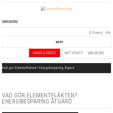
VARUKORG
0 varor
0 kr
MENY
HANDLA DIREKT
MITT KONTO
VARUKORG
Vad gör Elementfläkten? Energibesparing åtgärd
VAD GÖR ELEMENTFLÄKTEN?
ENERGIBESPARING ÅTGÄRD