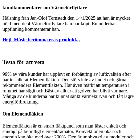
kundkommentarer om Värmeförflyttare
Hälsning från Jan-Olof Ternstedt den 14/1/2025 att han är mycket
nöjd med de 4 Värmeförflyttare han har köpt. En underbar
uppfinning kommenterar han.
Hej! Måste berömma eras produkt..,
Testa för att veta
99% av våra kunder har upplevt en förbättring av luftkvalitén efter
har installerat Elementfläkten. Den störs inte av ljudet och gärna
rekommendera Elementfläkten. Har även märkt att temperaturen i
rummet har stigit och Bäst av allt är att golven har blivit varmare.
Många av de kunderna har kunnat sänkt värmekurvan och fått lägre
energiförbrukning.
Om Elementfläkten
Elementfläkten är en smart fläktpanel som man fäster enkelt och
smidigt på befintligt element/radiator. Konvektionen ökar och
energin kan öka med över 200%. Den är uppbyggd av moduler och