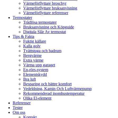
Värmeförflyttare broschyr
Värmeförflyttare bruksanvisning
Värmeförflyttare referenser
Termostater
Trådlösa termostater
Bruksanvisning och Köpguide
Digitala Slår Av termostat
Tips & Fakta
Fuktig källare
Kalla golv
Tvättstuga och badrum
Bergvärme
Extra värme
Värma upp garaget
En-rörs-system
Elementskydd
Bra luft
Besparing och bättre komfort
Vedeldning, Kamin Och Luftvärmepump
Rekommenderad inomhustemperatur
Olika El-element
Referenser
Tester
Om oss
Kontakt