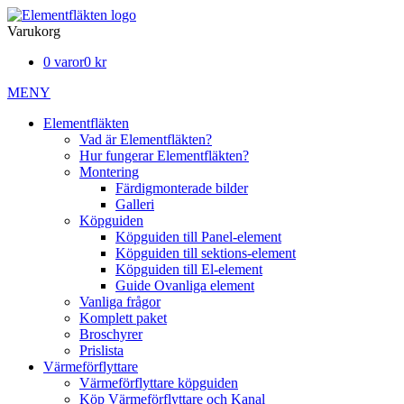
Varukorg
0 varor
0 kr
MENY
Elementfläkten
Vad är Elementfläkten?
Hur fungerar Elementfläkten?
Montering
Färdigmonterade bilder
Galleri
Köpguiden
Köpguiden till Panel-element
Köpguiden till sektions-element
Köpguiden till El-element
Guide Ovanliga element
Vanliga frågor
Komplett paket
Broschyrer
Prislista
Värmeförflyttare
Värmeförflyttare köpguiden
Köp Värmeförflyttare och Kanal