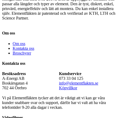
passar alla längder och typer av element. Den är tyst, diskret, enkel,
prisvärd, energieffektiv och lätt att montera. Du kan enkel installera
själv. Elementfläkten är patenterad och verifierad av KTH, LTH och
Science Partner.
Om oss
Om oss
Kontakta oss
Broschyrer
Kontakta oss
Besöksadress
Kundservice
A-Energi AB
073 33 04 125
Boskärsgatan 4
info@elementflakten.se
702 44 Örebro
Köpvillkor
Vi på Elementfläkten tycker att det är viktigt att vi kan ge våra
kunder snabbare svar och support, därför har vi valt att ha våra
telefontider 9-20 alla dagar i veckan.
Videofilmer