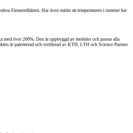
mendera Elementfläkten. Har även märkt att temperaturen i rummet har
n öka med över 200%. Den är uppbyggd av moduler och passar alla
tfläkten är patenterad och verifierad av KTH, LTH och Science Partner.