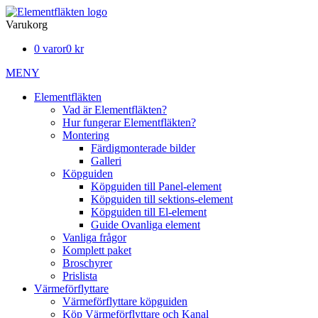
Varukorg
0 varor
0 kr
MENY
Elementfläkten
Vad är Elementfläkten?
Hur fungerar Elementfläkten?
Montering
Färdigmonterade bilder
Galleri
Köpguiden
Köpguiden till Panel-element
Köpguiden till sektions-element
Köpguiden till El-element
Guide Ovanliga element
Vanliga frågor
Komplett paket
Broschyrer
Prislista
Värmeförflyttare
Värmeförflyttare köpguiden
Köp Värmeförflyttare och Kanal