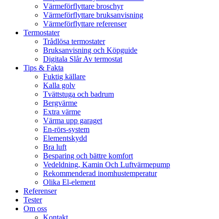
Värmeförflyttare broschyr
Värmeförflyttare bruksanvisning
Värmeförflyttare referenser
Termostater
Trådlösa termostater
Bruksanvisning och Köpguide
Digitala Slår Av termostat
Tips & Fakta
Fuktig källare
Kalla golv
Tvättstuga och badrum
Bergvärme
Extra värme
Värma upp garaget
En-rörs-system
Elementskydd
Bra luft
Besparing och bättre komfort
Vedeldning, Kamin Och Luftvärmepump
Rekommenderad inomhustemperatur
Olika El-element
Referenser
Tester
Om oss
Kontakt