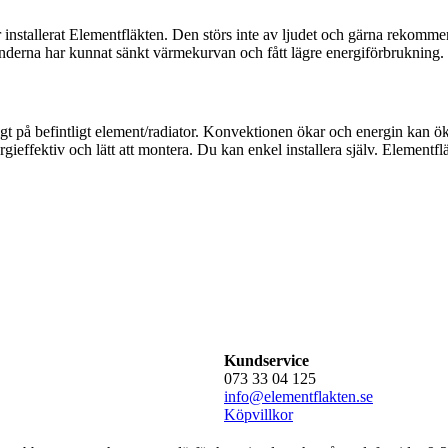
ar installerat Elementfläkten. Den störs inte av ljudet och gärna rekom
kunderna har kunnat sänkt värmekurvan och fått lägre energiförbrukning.
digt på befintligt element/radiator. Konvektionen ökar och energin ka
nergieffektiv och lätt att montera. Du kan enkel installera själv. Elemen
Kundservice
073 33 04 125
info@elementflakten.se
Köpvillkor