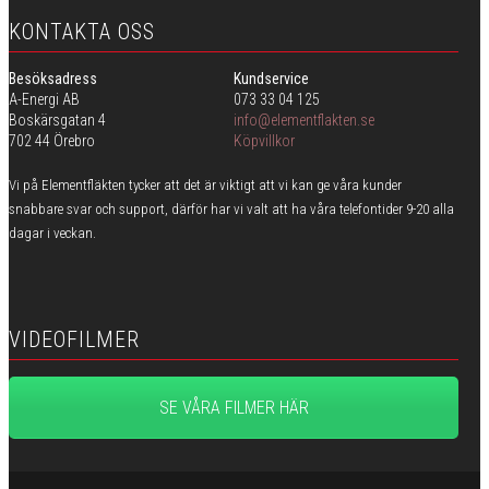
KONTAKTA OSS
Besöksadress
Kundservice
A-Energi AB
073 33 04 125
Boskärsgatan 4
info@elementflakten.se
702 44 Örebro
Köpvillkor
Vi på Elementfläkten tycker att det är viktigt att vi kan ge våra kunder
snabbare svar och support, därför har vi valt att ha våra telefontider 9-20 alla
dagar i veckan.
VIDEOFILMER
SE VÅRA FILMER HÄR