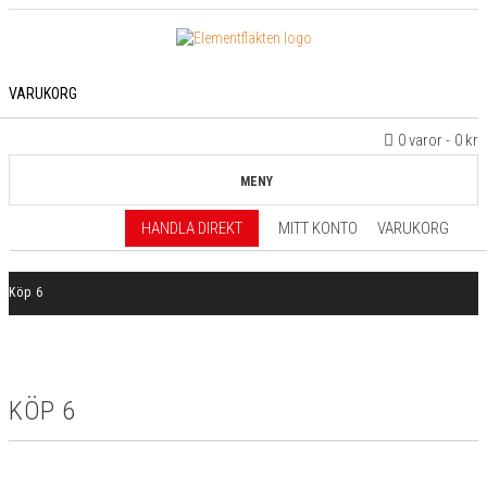
VARUKORG
0 varor
0 kr
MENY
HANDLA DIREKT
MITT KONTO
VARUKORG
Köp 6
KÖP 6