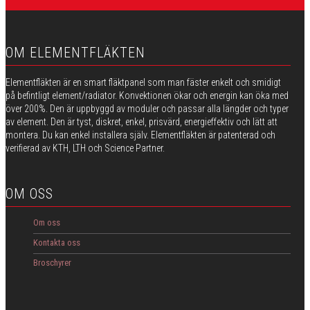
OM ELEMENTFLÄKTEN
Elementfläkten är en smart fläktpanel som man fäster enkelt och smidigt
på befintligt element/radiator. Konvektionen ökar och energin kan öka med
över 200%. Den är uppbyggd av moduler och passar alla längder och typer
av element. Den är tyst, diskret, enkel, prisvärd, energieffektiv och lätt att
montera. Du kan enkel installera själv. Elementfläkten är patenterad och
verifierad av KTH, LTH och Science Partner.
OM OSS
Om oss
Kontakta oss
Broschyrer