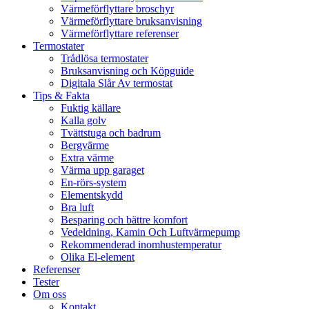
Värmeförflyttare broschyr
Värmeförflyttare bruksanvisning
Värmeförflyttare referenser
Termostater
Trådlösa termostater
Bruksanvisning och Köpguide
Digitala Slår Av termostat
Tips & Fakta
Fuktig källare
Kalla golv
Tvättstuga och badrum
Bergvärme
Extra värme
Värma upp garaget
En-rörs-system
Elementskydd
Bra luft
Besparing och bättre komfort
Vedeldning, Kamin Och Luftvärmepump
Rekommenderad inomhustemperatur
Olika El-element
Referenser
Tester
Om oss
Kontakt