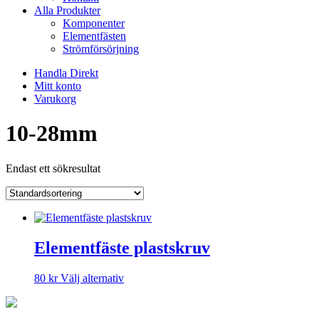
Alla Produkter
Komponenter
Elementfästen
Strömförsörjning
Handla Direkt
Mitt konto
Varukorg
10-28mm
Endast ett sökresultat
Elementfäste plastskruv
Den
80
kr
Välj alternativ
här
produkten
har