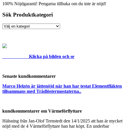
100% Nöjdgaranti! Pengarna tillbaka om du inte är nöjd!
flera
varianter.
Sök Produktkategori
De
olika
alternativen
kan
väljas
på
produktsidan
Klicka på bilden och se
Senaste kundkommentarer
Marco Helzèn är jättenöjd när han har testat Elementfläkten
tillsammans med Trådlöstermostaterna..
kundkommentarer om Värmeförflyttare
Hälsning från Jan-Olof Ternstedt den 14/1/2025 att han är mycket
nöjd med de 4 Värmeförflyttare han har köpt. En underbar