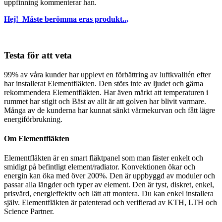
uppfinning kommenterar han.
Hej! Måste berömma eras produkt..,
Testa för att veta
99% av våra kunder har upplevt en förbättring av luftkvalitén efter
har installerat Elementfläkten. Den störs inte av ljudet och gärna
rekommendera Elementfläkten. Har även märkt att temperaturen i
rummet har stigit och Bäst av allt är att golven har blivit varmare.
Många av de kunderna har kunnat sänkt värmekurvan och fått lägre
energiförbrukning.
Om Elementfläkten
Elementfläkten är en smart fläktpanel som man fäster enkelt och
smidigt på befintligt element/radiator. Konvektionen ökar och
energin kan öka med över 200%. Den är uppbyggd av moduler och
passar alla längder och typer av element. Den är tyst, diskret, enkel,
prisvärd, energieffektiv och lätt att montera. Du kan enkel installera
själv. Elementfläkten är patenterad och verifierad av KTH, LTH och
Science Partner.