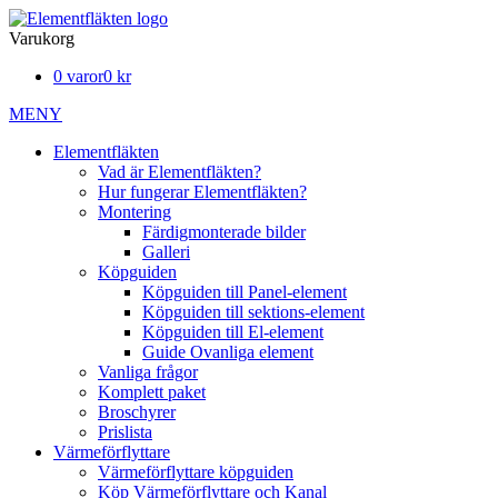
Varukorg
0 varor
0 kr
MENY
Elementfläkten
Vad är Elementfläkten?
Hur fungerar Elementfläkten?
Montering
Färdigmonterade bilder
Galleri
Köpguiden
Köpguiden till Panel-element
Köpguiden till sektions-element
Köpguiden till El-element
Guide Ovanliga element
Vanliga frågor
Komplett paket
Broschyrer
Prislista
Värmeförflyttare
Värmeförflyttare köpguiden
Köp Värmeförflyttare och Kanal